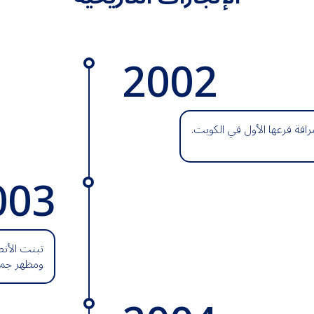
2002
افة فرعها الأول في الكويت.
003
تبنت الأنص
ومظهر جميع