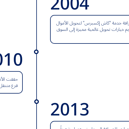
2004
فة خدمة “كاش إكسبرس” لتحويل الأموال
م خيارات تحويل عالمية مميزة إلى السوق
010
حققت الأنص
فرع متنقل 
2013