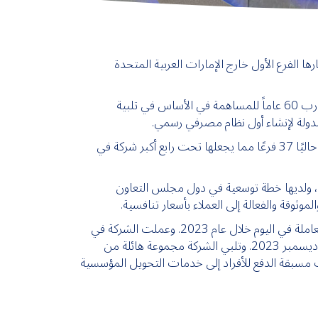
صرافة في الكويت، وهي فرع من شركة الأنصاري للخدمات المالية ش. م. ع. (المجموعة)، في 2002 باعتبارها الفرع الأول خارج الإمارات العربية المتحدة
بدأت الشركة أعمالها في الإمارات العربية المتحدة والذي يمثل امتداداً للنمو الملحوظ الذي تشهده الأعمال التجارية منذ ما يقارب 60 عاماً للمساهمة في الأساس في تلبية
الدولة لإنشاء أول نظام مصرفي رسمي.
ومع استحواذ المجموعة على شركة عمان للصرافة، وهي شركة صرافة رائدة في الكويت، تمتلك الأنصاري للصرافة في الكويت حاليًا 37 فرعًا مما يجعلها تحت رابع أكبر شركة في
لإمارات العربية المتحدة والكويت، ولديها خطة توسعية في دول مجلس التعاون
حققت الأنصاري للصرافة زيادة هائلة على مدار السنة في الحوالات الصادرة من خلال شبكتها، وصلت تقريبًا إلى 134,000 معاملة في اليوم خلال عام 2023. وعملت الشركة في
الوقت ذاته على توسيع مجموعة خدماتها لتضم الحلول الرقمية، والتي أسهمت بحوالي 27.5% من إجمالي المعاملات كما في ديسمبر 2023. وتلبي الشركة مجموعة هائلة من
ت مسبقة الدفع للأفراد إلى خدمات التحويل المؤسسية