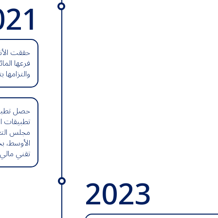
021
حققت الأنص
فرعها الما
والتزامها ب
حصل تطبيق 
تطبيقات ال
مجلس التع
تقني مالي خلا
2023